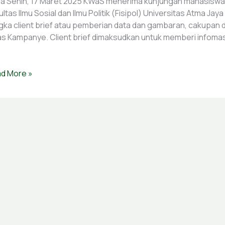
a Senin, 17 Maret 2025 KWaS menerima kunjungan mahasiswa p
ultas Ilmu Sosial dan Ilmu Politik (Fisipol) Universitas Atma Ja
gka client brief atau pemberian data dan gambaran, cakupan 
as Kampanye. Client brief dimaksudkan untuk memberi infomas
d More »