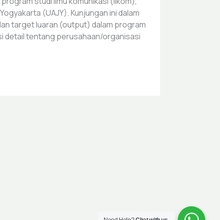
rogram studi ilmu komunikasi (Ilkom),
ya Yogyakarta (UAJY). Kunjungan ini dalam
dan target luaran (output) dalam program
i detail tentang perusahaan/organisasi