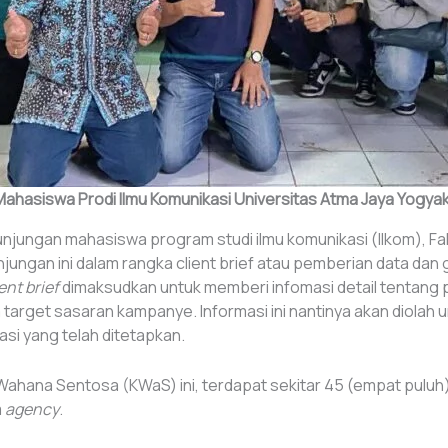
ahasiswa Prodi Ilmu Komunikasi Universitas Atma Jaya Yogya
ungan mahasiswa program studi ilmu komunikasi (Ilkom), Fakulta
jungan ini dalam rangka client brief atau pemberian data dan
ent brief
dimaksudkan untuk memberi infomasi detail tentang 
target sasaran kampanye. Informasi ini nantinya akan diolah
si yang telah ditetapkan.
Wahana Sentosa (KWaS) ini, terdapat sekitar 45 (empat pul
m
agency
.