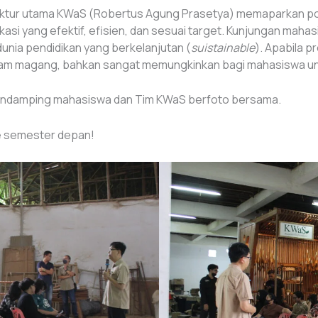
ektur utama KWaS (Robertus Agung Prasetya) memaparkan poi
si yang efektif, efisien, dan sesuai target. Kunjungan maha
nia pendidikan yang berkelanjutan (
suistainable
). Apabila p
m magang, bahkan sangat memungkinkan bagi mahasiswa untu
pendamping mahasiswa dan Tim KWaS berfoto bersama.
e semester depan!