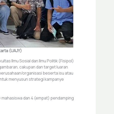
karta (UAJY)
s Ilmu Sosial dan Ilmu Politik (Fisipol)
 gambaran, cakupan dan target luaran
perusahaan/organisasi beserta isu atau
 untuk menyusun strategi kampanye
uh) mahasiswa dan 4 (empat) pendamping