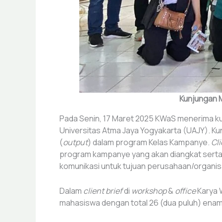
Kunjungan M
Pada Senin, 17 Maret 2025 KWaS menerima kunj
Universitas Atma Jaya Yogyakarta (UAJY). Kun
(
output
) dalam program Kelas Kampanye.
Cli
program kampanye yang akan diangkat serta 
komunikasi untuk tujuan perusahaan/organisa
Dalam
client brief
di
workshop
&
office
Karya 
mahasiswa dengan total 26 (dua puluh) ena