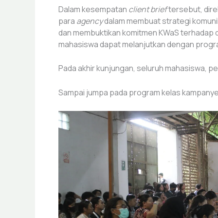
Dalam kesempatan
client brief
tersebut, dir
para
agency
dalam membuat strategi komunika
dan membuktikan komitmen KWaS terhadap du
mahasiswa dapat melanjutkan dengan progra
Pada akhir kunjungan, seluruh mahasiswa, 
Sampai jumpa pada program kelas kampany