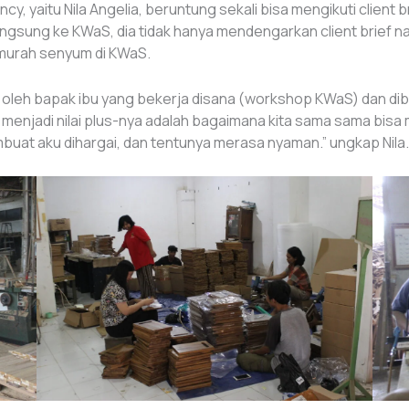
cy, yaitu Nila Angelia, beruntung sekali bisa mengikuti clien
ngsung ke KWaS, dia tidak hanya mendengarkan client brief 
murah senyum di KWaS.
ik oleh bapak ibu yang bekerja disana (workshop KWaS) dan d
 menjadi nilai plus-nya adalah bagaimana kita sama sama b
uat aku dihargai, dan tentunya merasa nyaman.” ungkap Nila.