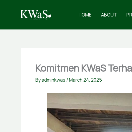
Skip
to
HOME
ABOUT
P
content
Komitmen KWaS Terhad
By
adminkwas
/
March 24, 2025