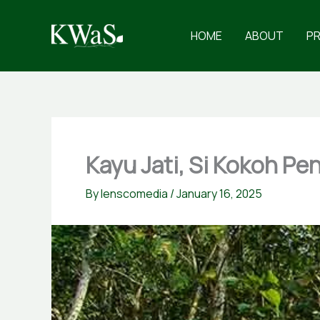
Skip
to
HOME
ABOUT
P
content
Kayu Jati, Si Kokoh P
By
lenscomedia
/
January 16, 2025