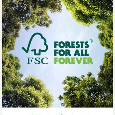
Sertifikasi
untuk
Keberlanjutan
Hutan
Dunia