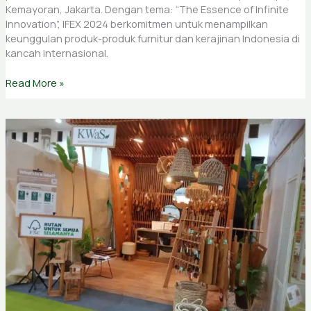
Kemayoran, Jakarta. Dengan tema: “The Essence of Infinite
Innovation”, IFEX 2024 berkomitmen untuk menampilkan
keunggulan produk-produk furnitur dan kerajinan Indonesia di
kancah internasional.
Read More »
JIFFINA
2024:
Mewujudkan
Kreativitas
dan
Keberlanjutan
dalam
Industri
Furnitur
dan
Kerajinan