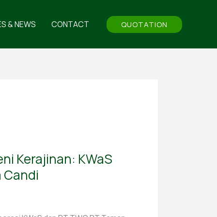
ES & NEWS
CONTACT
QUOTATION
ni Kerajinan: KWaS
 Candi