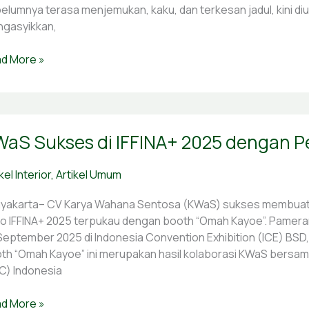
g
elumnya terasa menjemukan, kaku, dan terkesan jadul, kini 
ginspirasi
gasyikkan,
d More »
aS
aS Sukses di IFFINA+ 2025 dengan 
ses
INA+
kel Interior
,
Artikel Umum
5
yakarta– CV Karya Wahana Sentosa (KWaS) sukses membuat
gan
o IFFINA+ 2025 terpukau dengan booth “Omah Kayoe”. Pameran 
sona
September 2025 di Indonesia Convention Exhibition (ICE) BS
mah
th “Omah Kayoe” ini merupakan hasil kolaborasi KWaS bersa
oe”
C) Indonesia
d More »