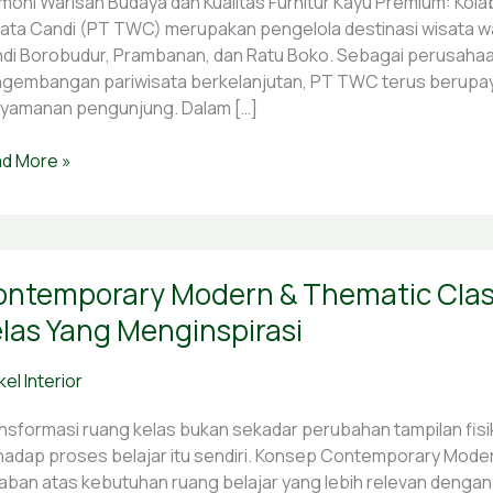
moni Warisan Budaya dan Kualitas Furnitur Kayu Premium: K
aS
ata Candi (PT TWC) merupakan pengelola destinasi wisata wari
njawab
di Borobudur, Prambanan, dan Ratu Boko. Sebagai perusaha
tangan
gembangan pariwisata berkelanjutan, PT TWC terus berupaya
yamanan pengunjung. Dalam […]
man
ata
d More »
di
temporary
ntemporary Modern & Thematic Clas
dern
las Yang Menginspirasi
matic
ss
kel Interior
om:
usi
nsformasi ruang kelas bukan sekadar perubahan tampilan fis
ang
hadap proses belajar itu sendiri. Konsep Contemporary Mode
as
aban atas kebutuhan ruang belajar yang lebih relevan dengan