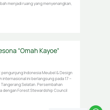
diubah menjadi ruang yang menyenangkan,
Pesona “Omah Kayoe”
 pengunjung Indonesia Meubel & Design
internasional ini berlangsung pada 17 –
D, Tangerang Selatan. Persembahan
ma dengan Forest Stewardship Council