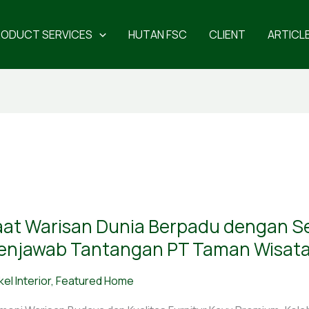
RODUCT SERVICES
HUTAN FSC
CLIENT
ARTICL
t
at Warisan Dunia Berpadu dengan Se
isan
ia
enjawab Tantangan PT Taman Wisata
padu
gan
kel Interior
,
Featured Home
i
ajinan: