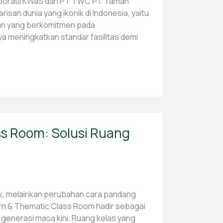
olaborasi KWaS dan PT TWC PT Taman
san dunia yang ikonik di Indonesia, yaitu
an yang berkomitmen pada
 meningkatkan standar fasilitas demi
s Room: Solusi Ruang
ik, melainkan perubahan cara pandang
rn & Thematic Class Room hadir sebagai
 generasi masa kini. Ruang kelas yang