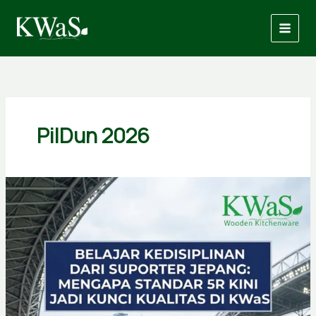
Skip
to
content
PilDun 2026
Belajar
Kedisiplinan
dari
Suporter
Jepang:
Standar
5R
Kini
Jadi