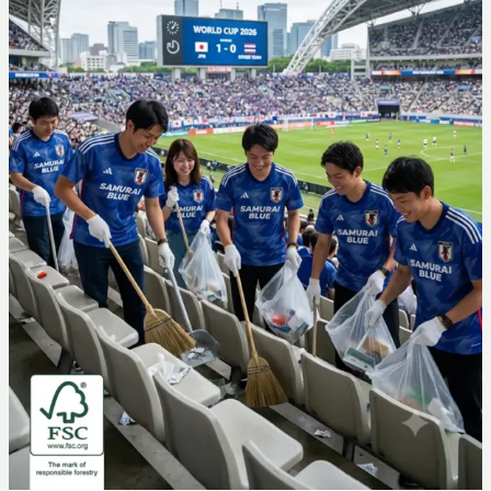
Kunci
Kualitas
di
KWaS