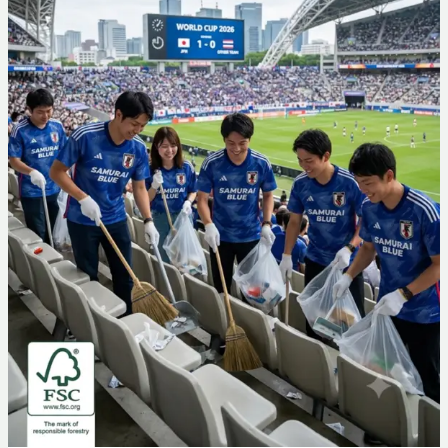
Kunci
Kualitas
di
KWaS