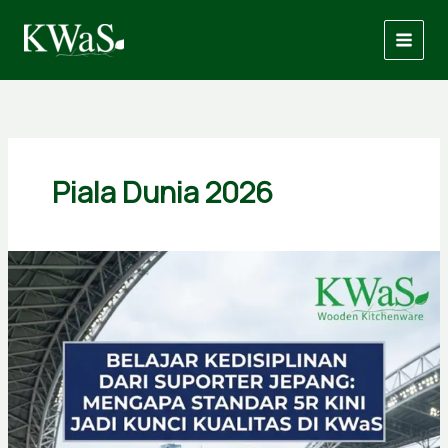
Skip
to
content
Piala Dunia 2026
Belajar
Kedisiplinan
dari
Suporter
Jepang:
Standar
5R
Kini
Jadi