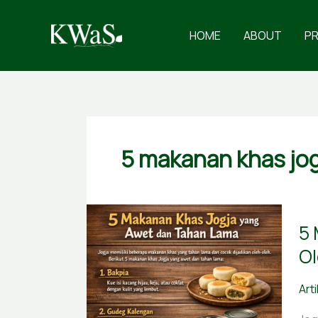
Skip
to
HOME
ABOUT
P
content
5 makanan khas jo
5
5 
Ma
Kha
Ol
Jog
yan
Art
Awe
dan