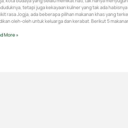
ja, kota budaya yang selalu memikat hati, tak hanya menyug
an
duduknya, tetapi juga kekayaan kuliner yang tak ada habisny
a:
ikit rasa Jogja, ada beberapa pilihan makanan khas yang terk
cok
adikan oleh-oleh untuk keluarga dan kerabat. Berikut 5 makana
uk
h-
d More »
h!