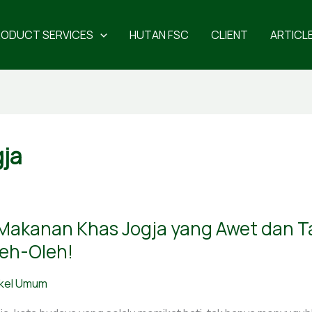
RODUCT SERVICES
HUTAN FSC
CLIENT
ARTICL
gja
Makanan Khas Jogja yang Awet dan 
kanan
s
eh-Oleh!
ja
g
ikel Umum
t