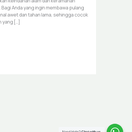
uhkan keindahan alam dan keramahan
a. Bagi Anda yang ingin membawa pulang
enal awet dan tahan lama, sehingga cocok
n yang […]