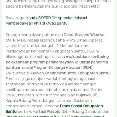
usaha mikro yang berdaya saing sekaligus mampu tumbuh
secara berkelanjutan melalui kolaborasi lintas sektor.
Baca Juga:
Komisi B DPRD DIY Apresiasi Inisiasi
Pemberdayaan PKH di KWaS Bantul
Sebagaimana disampaikan oleh
Dendi Sulistyo Wibowo,
SSTP., M.I.P.
, Kepala Bidang Usaha Mikro, Dinas Koperasi,
Usaha Kecil dan Menengah, Perindustrian dan
Perdagangan Pemerintah Kabupaten Bantul, FGD ini
diselenggarakan sebagai sarana
evaluasi dan monitoring
pelaksanaan program pemberdayaan keluarga penerima
bantuan sosial Program Keluarga Harapan (PKH)
,
khususnya di wilayah
Kapanewon Jetis, Kabupaten Bantul
.
Forum ini juga menjadi wadah berbagi pengalaman,
tantangan, serta solusi terbaik dalam membangun
kemitraan antara pemerintah dan dunia usaha. Selain
KWaS, kegiatan ini turut menghadirkan
Sujarwo, SE.,
Kepala Bidang Perlindungan, Jaminan Sosial dan
Penanganan Korban Bencana
Dinas Sosial Kabupaten
Bantul
serta
H. Hartadi Prasojo, S.E.
– Bidang Distribusi dari
Badan Amil Zakat Nasional (BAZNAS) Kabupaten Bantul
,