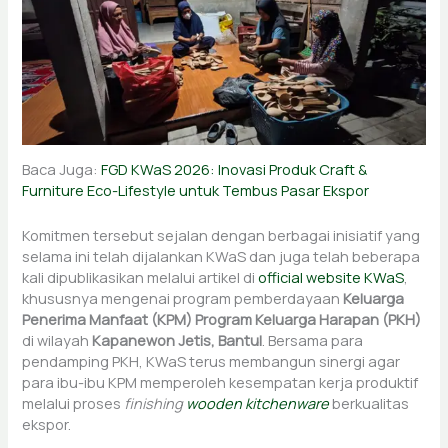
Baca Juga:
FGD KWaS 2026: Inovasi Produk Craft &
Furniture Eco-Lifestyle untuk Tembus Pasar Ekspor
Komitmen tersebut sejalan dengan berbagai inisiatif yang
selama ini telah dijalankan KWaS dan juga telah beberapa
kali dipublikasikan melalui artikel di
official website KWaS
,
khususnya mengenai program pemberdayaan
Keluarga
Penerima Manfaat (KPM) Program Keluarga Harapan (PKH)
di wilayah
Kapanewon Jetis, Bantul
. Bersama para
pendamping PKH, KWaS terus membangun sinergi agar
para ibu-ibu KPM memperoleh kesempatan kerja produktif
melalui proses
finishing
wooden kitchenware
berkualitas
ekspor.