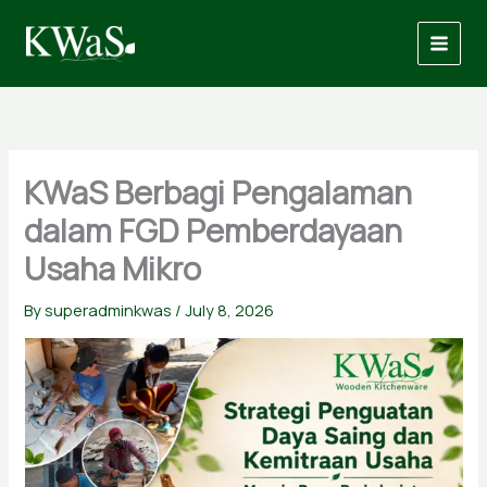
Skip
to
content
KWaS Berbagi Pengalaman
dalam FGD Pemberdayaan
Usaha Mikro
By
superadminkwas
/
July 8, 2026