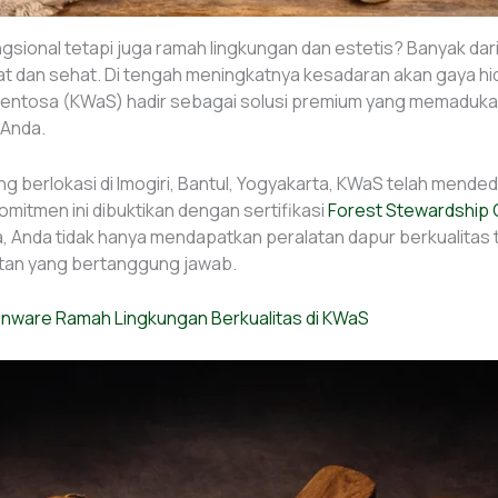
sional tetapi juga ramah lingkungan dan estetis? Banyak dari ki
t dan sehat. Di tengah meningkatnya kesadaran akan gaya hi
entosa (KWaS) hadir sebagai solusi premium yang memaduka
 Anda.
berlokasi di Imogiri, Bantul, Yogyakarta, KWaS telah mended
omitmen ini dibuktikan dengan sertifikasi
Forest Stewardship 
 Anda tidak hanya mendapatkan peralatan dapur berkualitas ti
utan yang bertanggung jawab.
enware Ramah Lingkungan Berkualitas di KWaS