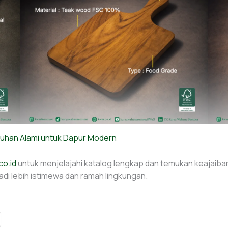
uhan Alami untuk Dapur Modern
co.id
untuk menjelajahi katalog lengkap dan temukan keajaib
 lebih istimewa dan ramah lingkungan.