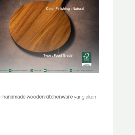
an
handmade wooden kitchenware
yang akan