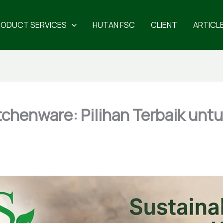
RODUCT SERVICES
HUTAN FSC
CLIENT
ARTICL
henware: Pilihan Terbaik unt