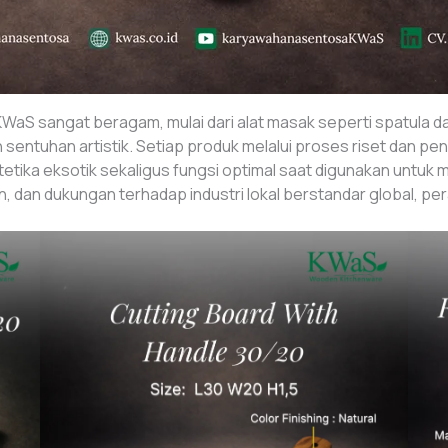
KWaS sangat beragam, mulai dari alat masak seperti spatula 
 sentuhan artistik. Setiap produk melalui proses riset dan
stetika eksotik sekaligus fungsi optimal saat digunakan untuk
dan dukungan terhadap industri lokal berstandar global, peral