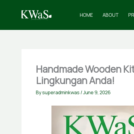
Skip
to
HOME
ABOUT
P
content
Handmade Wooden Kitc
Lingkungan Anda!
By
superadminkwas
/
June 9, 2026